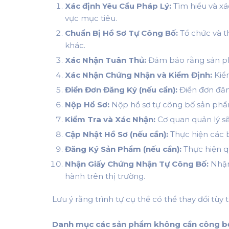
Xác định Yêu Cầu Pháp Lý:
Tìm hiểu và xá
vực mục tiêu.
Chuẩn Bị Hồ Sơ Tự Công Bố:
Tổ chức và t
khác.
Xác Nhận Tuân Thủ:
Đảm bảo rằng sản phẩ
Xác Nhận Chứng Nhận và Kiểm Định:
Kiểm
Điền Đơn Đăng Ký (nếu cần):
Điền đơn đăn
Nộp Hồ Sơ:
Nộp hồ sơ tự công bố sản phẩ
Kiểm Tra và Xác Nhận:
Cơ quan quản lý sẽ
Cập Nhật Hồ Sơ (nếu cần):
Thực hiện các b
Đăng Ký Sản Phẩm (nếu cần):
Thực hiện q
Nhận Giấy Chứng Nhận Tự Công Bố:
Nhận 
hành trên thị trường.
Lưu ý rằng trình tự cụ thể có thể thay đổi t
Danh mục các sản phẩm không cần công bố