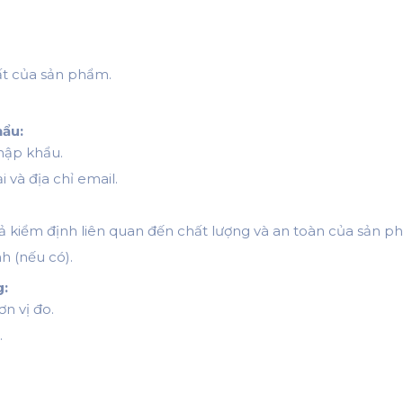
hất của sản phẩm.
hẩu:
hập khẩu.
i và địa chỉ email.
ả kiểm định liên quan đến chất lượng và an toàn của sản p
h (nếu có).
g:
ơn vị đo.
.