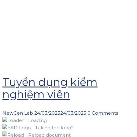
Tuyển dụng kiểm
nghiệm viên
Author
Posted
NewCen Lab
24/03/2025
24/03/2025
0 Comments
on
Loading...
Taking too long?
Reload document