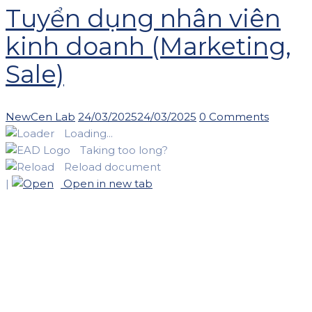
Tuyển dụng nhân viên
kinh doanh (Marketing,
Sale)
Author
Posted
NewCen Lab
24/03/2025
24/03/2025
0 Comments
on
Loading...
Taking too long?
Reload document
|
Open in new tab