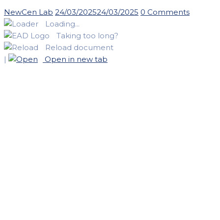
Author
Posted
NewCen Lab
24/03/2025
24/03/2025
0 Comments
on
Loading...
Taking too long?
Reload document
|
Open in new tab