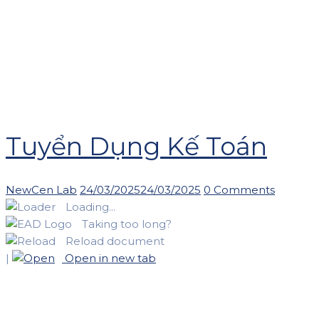
Tuyển Dụng Kế Toán
Author
Posted
NewCen Lab
24/03/2025
24/03/2025
0 Comments
on
Loading...
Taking too long?
Reload document
|
Open in new tab