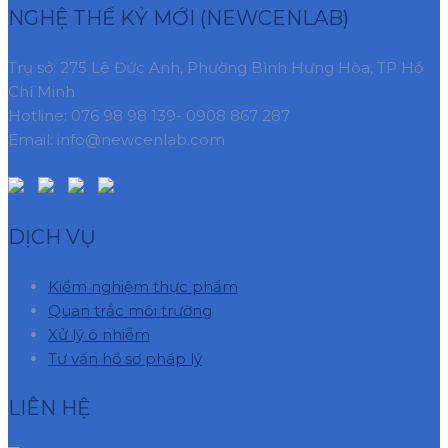
NGHỆ THẾ KỶ MỚI (NEWCENLAB)
Trụ sở: 275 Lê Đức Anh, Phường Bình Hưng Hòa, TP Hồ
Chí Minh
Hotline: 076 98 98 139- 0908 867 287
Email: info@newcenlab.com
DỊCH VỤ
Kiểm nghiệm thực phẩm
Quan trắc môi trường
Xử lý ô nhiễm
Tư vấn hồ sơ pháp lý
LIÊN HỆ