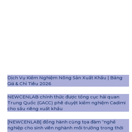
Dịch Vụ Kiểm Nghiệm Nông Sản Xuất Khẩu | Bảng
Giá & Chỉ Tiêu 2026
NEWCENLAB chính thức được tổng cục hải quan
Trung Quốc (GACC) phê duyệt kiểm nghiệm Cadimi
cho sầu riêng xuất khẩu
[NEWCENLAB] đồng hành cùng tọa đàm “nghề
nghiệp cho sinh viên nghành môi trường trong thời