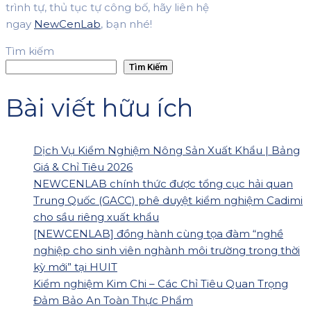
trình tự, thủ tục tự công bố, hãy liên hệ
ngay
NewCenLab
, bạn nhé!
Tìm kiếm
Tìm Kiếm
Bài viết hữu ích
Dịch Vụ Kiểm Nghiệm Nông Sản Xuất Khẩu | Bảng
Giá & Chỉ Tiêu 2026
NEWCENLAB chính thức được tổng cục hải quan
Trung Quốc (GACC) phê duyệt kiểm nghiệm Cadimi
cho sầu riêng xuất khẩu
[NEWCENLAB] đồng hành cùng tọa đàm “nghề
nghiệp cho sinh viên nghành môi trường trong thời
kỳ mới” tại HUIT
Kiểm nghiệm Kim Chi – Các Chỉ Tiêu Quan Trọng
Đảm Bảo An Toàn Thực Phẩm