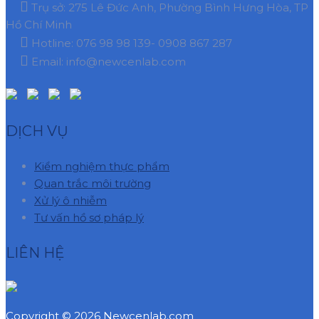
Trụ sở: 275 Lê Đức Anh, Phường Bình Hưng Hòa, TP
Hồ Chí Minh
Hotline: 076 98 98 139- 0908 867 287
Email: info@newcenlab.com
DỊCH VỤ
Kiểm nghiệm thực phẩm
Quan trắc môi trường
Xử lý ô nhiễm
Tư vấn hồ sơ pháp lý
LIÊN HỆ
Copyright © 2026 Newcenlab.com