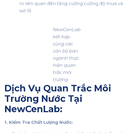
ro liên quan đến tăng cường cường độ mưa và
sạt lở.
NewCenLab
kết hợp
cùng các
cán bộ ban
ngành thực
hiện quan
trắc môi
trường
Dịch Vụ Quan Trắc Môi
Trường Nước Tại
NewCenLab:
1. Kiểm Tra Chất Lượng Nước: