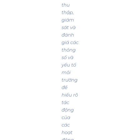
thu
thập,
giám
sát và
đánh
giá các
thông
số và
yếu tố
môi
trường
để
hiểu rõ
tác
động
của
các
hoạt
động