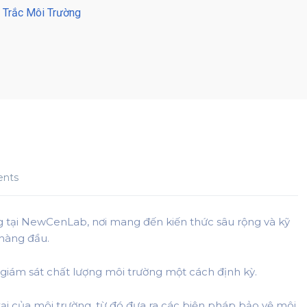
 Trắc Môi Trường
nts
 tại NewCenLab, nơi mang đến kiến thức sâu rộng và kỹ
hàng đầu.
 giám sát chất lượng môi trường một cách định kỳ.
tại của môi trường, từ đó đưa ra các biện pháp bảo vệ môi