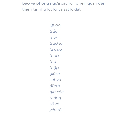
báo và phòng ngừa các rủi ro liên quan đến
thiên tai như lụt lội và sạt lở đất.
Quan
trắc
môi
trường
là quá
trình
thu
thập,
giám
sát và
đánh
giá các
thông
số và
yếu tố