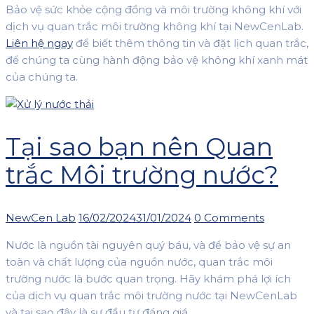
Bảo vệ sức khỏe cộng đồng và môi trường không khí với
dịch vụ quan trắc môi trường không khí tại NewCenLab.
Liên hệ ngay
để biết thêm thông tin và đặt lịch quan trắc,
để chúng ta cùng hành động bảo vệ không khí xanh mát
của chúng ta.
Tại sao bạn nên Quan
trắc Môi trường nước?
Author
Posted
NewCen Lab
16/02/2024
31/01/2024
0 Comments
on
Nước là nguồn tài nguyên quý báu, và để bảo vệ sự an
toàn và chất lượng của nguồn nước, quan trắc môi
trường nước là bước quan trọng. Hãy khám phá lợi ích
của dịch vụ quan trắc môi trường nước tại NewCenLab
và tại sao đây là sự đầu tư đáng giá.