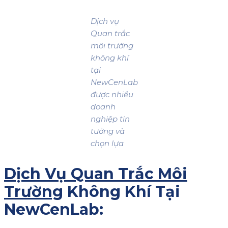
Dịch vụ
Quan trắc
môi trường
không khí
tại
NewCenLab
được nhiều
doanh
nghiệp tin
tưởng và
chọn lựa
Dịch Vụ Quan Trắc Môi
Trường
Không Khí Tại
NewCenLab: