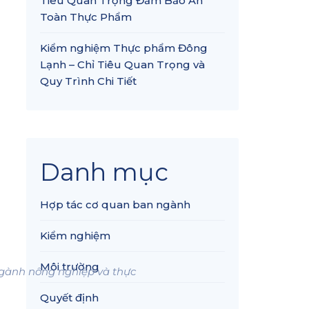
Tiêu Quan Trọng Đảm Bảo An
Toàn Thực Phẩm
Kiểm nghiệm Thực phẩm Đông
Lạnh – Chỉ Tiêu Quan Trọng và
Quy Trình Chi Tiết
Danh mục
Hợp tác cơ quan ban ngành
Kiểm nghiệm
Môi trường
 ngành nông nghiệp và thực
Quyết định