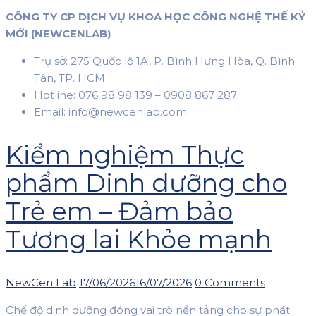
CÔNG TY CP DỊCH VỤ KHOA HỌC CÔNG NGHỆ THẾ KỶ
MỚI (NEWCENLAB)
Trụ sở: 275 Quốc lộ 1A, P. Bình Hưng Hòa, Q. Bình
Tân, TP. HCM
Hotline: 076 98 98 139 – 0908 867 287
Email: info@newcenlab.com
Kiểm nghiệm Thực
phẩm Dinh dưỡng cho
Trẻ em – Đảm bảo
Tương lai Khỏe mạnh
Author
Posted
NewCen Lab
17/06/2026
16/07/2026
0 Comments
on
Chế độ dinh dưỡng đóng vai trò nền tảng cho sự phát