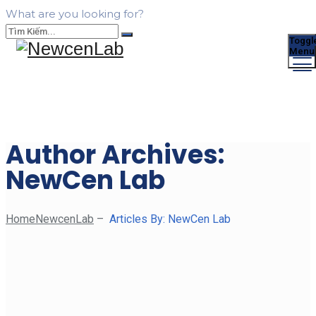
What are you looking for?
Toggl
Menu
Author Archives:
NewCen Lab
Home
NewcenLab
–
Articles By: NewCen Lab