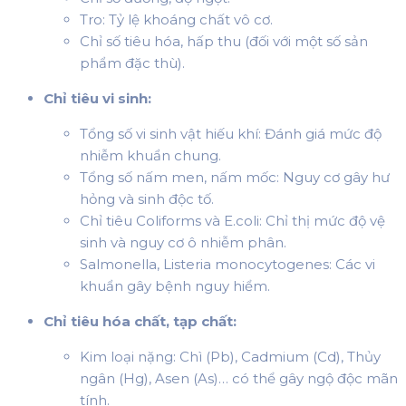
Tro: Tỷ lệ khoáng chất vô cơ.
Chỉ số tiêu hóa, hấp thu (đối với một số sản
phẩm đặc thù).
Chỉ tiêu vi sinh:
Tổng số vi sinh vật hiếu khí: Đánh giá mức độ
nhiễm khuẩn chung.
Tổng số nấm men, nấm mốc: Nguy cơ gây hư
hỏng và sinh độc tố.
Chỉ tiêu Coliforms và E.coli: Chỉ thị mức độ vệ
sinh và nguy cơ ô nhiễm phân.
Salmonella, Listeria monocytogenes: Các vi
khuẩn gây bệnh nguy hiểm.
Chỉ tiêu hóa chất, tạp chất:
Kim loại nặng: Chì (Pb), Cadmium (Cd), Thủy
ngân (Hg), Asen (As)… có thể gây ngộ độc mãn
tính.