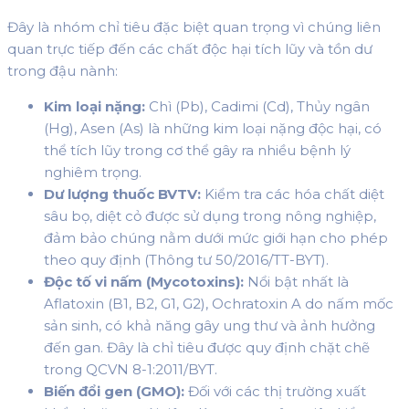
Đây là nhóm chỉ tiêu đặc biệt quan trọng vì chúng liên
quan trực tiếp đến các chất độc hại tích lũy và tồn dư
trong đậu nành:
Kim loại nặng:
Chì (Pb), Cadimi (Cd), Thủy ngân
(Hg), Asen (As) là những kim loại nặng độc hại, có
thể tích lũy trong cơ thể gây ra nhiều bệnh lý
nghiêm trọng.
Dư lượng thuốc BVTV:
Kiểm tra các hóa chất diệt
sâu bọ, diệt cỏ được sử dụng trong nông nghiệp,
đảm bảo chúng nằm dưới mức giới hạn cho phép
theo quy định (Thông tư 50/2016/TT-BYT).
Độc tố vi nấm (Mycotoxins):
Nổi bật nhất là
Aflatoxin (B1, B2, G1, G2), Ochratoxin A do nấm mốc
sản sinh, có khả năng gây ung thư và ảnh hưởng
đến gan. Đây là chỉ tiêu được quy định chặt chẽ
trong QCVN 8-1:2011/BYT.
Biến đổi gen (GMO):
Đối với các thị trường xuất