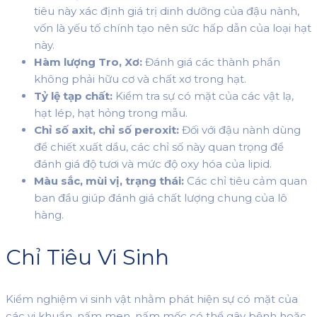
tiêu này xác định giá trị dinh dưỡng của đậu nành,
vốn là yếu tố chính tạo nên sức hấp dẫn của loại hạt
này.
Hàm lượng Tro, Xơ:
Đánh giá các thành phần
không phải hữu cơ và chất xơ trong hạt.
Tỷ lệ tạp chất:
Kiểm tra sự có mặt của các vật lạ,
hạt lép, hạt hỏng trong mẫu.
Chỉ số axit, chỉ số peroxit:
Đối với đậu nành dùng
để chiết xuất dầu, các chỉ số này quan trọng để
đánh giá độ tươi và mức độ oxy hóa của lipid.
Màu sắc, mùi vị, trạng thái:
Các chỉ tiêu cảm quan
ban đầu giúp đánh giá chất lượng chung của lô
hàng.
Chỉ Tiêu Vi Sinh
Kiểm nghiệm vi sinh vật nhằm phát hiện sự có mặt của
các vi khuẩn, nấm men, nấm mốc có thể gây bệnh hoặc