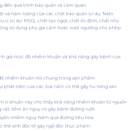
g đến quá trình bảo quản và cảm quan.
t và hàm lượng của các chất bảo quản (ví dụ: Natri
 vị (ví dụ: MSG), chất tạo ngọt, chất ổn định, chất nhũ
hông sử dụng phụ gia cấm hoặc vượt ngưỡng cho phép.
đánh giá mức độ nhiễm khuẩn và khả năng gây bệnh của
độ nhiễm khuẩn nói chung trong sản phẩm.
ự phát triển của các loại nấm có thể gây hư hỏng sản
m vi khuẩn này cho thấy khả năng nhiễm khuẩn từ nguồn
 vật, tiềm ẩn nguy cơ gây bệnh đường ruột.
ruyền nhiễm nguy hiểm qua đường tiêu hóa.
 thể sinh độc tố gây ngộ độc thực phẩm.