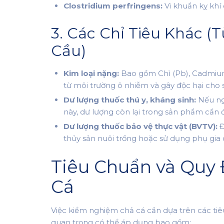
Clostridium perfringens:
Vi khuẩn kỵ khí 
3. Các Chỉ Tiêu Khác (
Cầu)
Kim loại nặng:
Bao gồm Chì (Pb), Cadmium 
từ môi trường ô nhiễm và gây độc hại cho
Dư lượng thuốc thú y, kháng sinh:
Nếu ngu
này, dư lượng còn lại trong sản phẩm cần 
Dư lượng thuốc bảo vệ thực vật (BVTV):
Đ
thủy sản nuôi trồng hoặc sử dụng phụ gia 
Tiêu Chuẩn và Quy
Cá
Việc kiểm nghiệm chả cá cần dựa trên các tiê
quan trọng có thể áp dụng bao gồm: