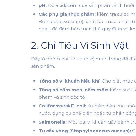
pH:
Độ acid/kiềm của sản phẩm, ảnh hưởn
Các phụ gia thực phẩm:
Kiểm tra sự có mặ
Benzoate, Sorbate), chất tạo màu, chất điều
hóa… để đảm bảo tuân thủ quy định và k
2. Chỉ Tiêu Vi Sinh Vật
Đây là nhóm chỉ tiêu cực kỳ quan trọng để 
sản phẩm.
Tổng số vi khuẩn hiếu khí:
Cho biết mức 
Tổng số nấm men, nấm mốc:
Kiểm soát s
phẩm và sinh độc tố.
Coliforms và E. coli:
Sự hiện diện của nhó
nước, dụng cụ chế biến hoặc từ phân động
Salmonella:
Một loại vi khuẩn gây bệnh t
Tụ cầu vàng (Staphylococcus aureus):
Có