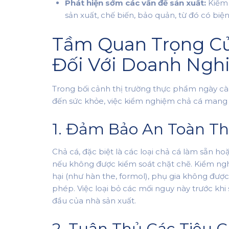
Phát hiện sớm các vấn đề sản xuất:
Kiểm 
sản xuất, chế biến, bảo quản, từ đó có biện
Tầm Quan Trọng C
Đối Với Doanh Ngh
Trong bối cảnh thị trường thực phẩm ngày cà
đến sức khỏe, việc kiểm nghiệm chả cá mang lạ
1. Đảm Bảo An Toàn T
Chả cá, đặc biệt là các loại chả cá làm sẵn 
nếu không được kiểm soát chặt chẽ. Kiểm ng
hại (như hàn the, formol), phụ gia không đư
phép. Việc loại bỏ các mối nguy này trước kh
đầu của nhà sản xuất.
2. Tuân Thủ Các Tiêu