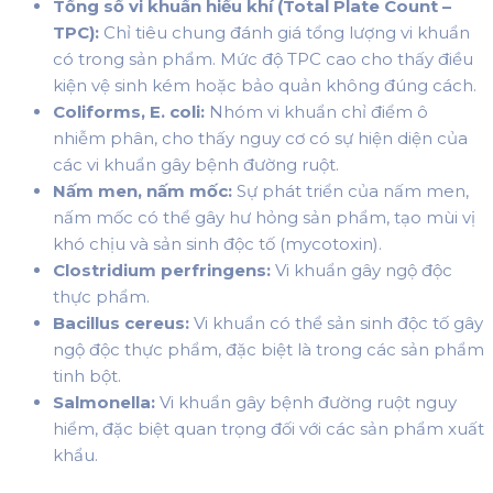
Tổng số vi khuẩn hiếu khí (Total Plate Count –
TPC):
Chỉ tiêu chung đánh giá tổng lượng vi khuẩn
có trong sản phẩm. Mức độ TPC cao cho thấy điều
kiện vệ sinh kém hoặc bảo quản không đúng cách.
Coliforms, E. coli:
Nhóm vi khuẩn chỉ điểm ô
nhiễm phân, cho thấy nguy cơ có sự hiện diện của
các vi khuẩn gây bệnh đường ruột.
Nấm men, nấm mốc:
Sự phát triển của nấm men,
nấm mốc có thể gây hư hỏng sản phẩm, tạo mùi vị
khó chịu và sản sinh độc tố (mycotoxin).
Clostridium perfringens:
Vi khuẩn gây ngộ độc
thực phẩm.
Bacillus cereus:
Vi khuẩn có thể sản sinh độc tố gây
ngộ độc thực phẩm, đặc biệt là trong các sản phẩm
tinh bột.
Salmonella:
Vi khuẩn gây bệnh đường ruột nguy
hiểm, đặc biệt quan trọng đối với các sản phẩm xuất
khẩu.