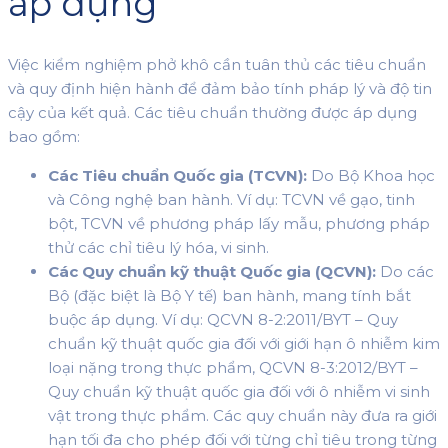
áp dụng
Việc kiểm nghiệm phở khô cần tuân thủ các tiêu chuẩn
và quy định hiện hành để đảm bảo tính pháp lý và độ tin
cậy của kết quả. Các tiêu chuẩn thường được áp dụng
bao gồm:
Các Tiêu chuẩn Quốc gia (TCVN):
Do Bộ Khoa học
và Công nghệ ban hành. Ví dụ: TCVN về gạo, tinh
bột, TCVN về phương pháp lấy mẫu, phương pháp
thử các chỉ tiêu lý hóa, vi sinh.
Các Quy chuẩn kỹ thuật Quốc gia (QCVN):
Do các
Bộ (đặc biệt là Bộ Y tế) ban hành, mang tính bắt
buộc áp dụng. Ví dụ: QCVN 8-2:2011/BYT – Quy
chuẩn kỹ thuật quốc gia đối với giới hạn ô nhiễm kim
loại nặng trong thực phẩm, QCVN 8-3:2012/BYT –
Quy chuẩn kỹ thuật quốc gia đối với ô nhiễm vi sinh
vật trong thực phẩm. Các quy chuẩn này đưa ra giới
hạn tối đa cho phép đối với từng chỉ tiêu trong từng