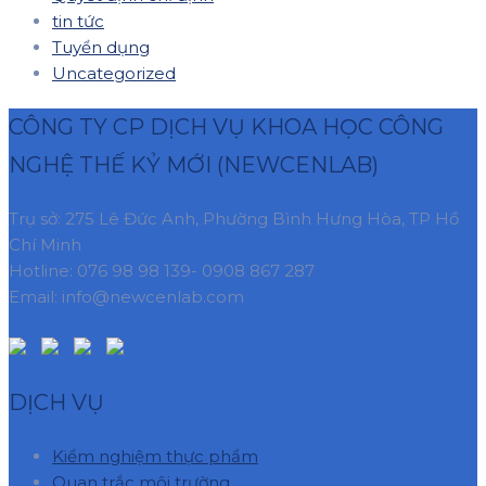
tin tức
Tuyển dụng
Uncategorized
CÔNG TY CP DỊCH VỤ KHOA HỌC CÔNG
NGHỆ THẾ KỶ MỚI (NEWCENLAB)
Trụ sở: 275 Lê Đức Anh, Phường Bình Hưng Hòa, TP Hồ
Chí Minh
Hotline: 076 98 98 139- 0908 867 287
Email: info@newcenlab.com
DỊCH VỤ
Kiểm nghiệm thực phẩm
Quan trắc môi trường