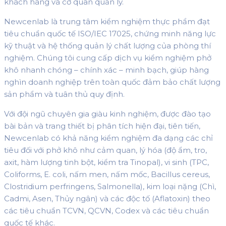
khách hàng và cơ quan quản lý.
Newcenlab là trung tâm kiểm nghiệm thực phẩm đạt
tiêu chuẩn quốc tế ISO/IEC 17025, chứng minh năng lực
kỹ thuật và hệ thống quản lý chất lượng của phòng thí
nghiệm. Chúng tôi cung cấp dịch vụ kiểm nghiệm phở
khô nhanh chóng – chính xác – minh bạch, giúp hàng
nghìn doanh nghiệp trên toàn quốc đảm bảo chất lượng
sản phẩm và tuân thủ quy định.
Với đội ngũ chuyên gia giàu kinh nghiệm, được đào tạo
bài bản và trang thiết bị phân tích hiện đại, tiên tiến,
Newcenlab có khả năng kiểm nghiệm đa dạng các chỉ
tiêu đối với phở khô như cảm quan, lý hóa (độ ẩm, tro,
axit, hàm lượng tinh bột, kiểm tra Tinopal), vi sinh (TPC,
Coliforms, E. coli, nấm men, nấm mốc, Bacillus cereus,
Clostridium perfringens, Salmonella), kim loại nặng (Chì,
Cadmi, Asen, Thủy ngân) và các độc tố (Aflatoxin) theo
các tiêu chuẩn TCVN, QCVN, Codex và các tiêu chuẩn
quốc tế khác.