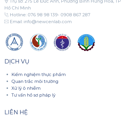
Trụ sở: 275 Lê Đức Anh, Phường Bình Hưng Hòa, TP
Hồ Chí Minh
Hotline: 076 98 98 139- 0908 867 287
Email: info@newcenlab.com
DỊCH VỤ
Kiểm nghiệm thực phẩm
Quan trắc môi trường
Xử lý ô nhiễm
Tư vấn hồ sơ pháp lý
LIÊN HỆ