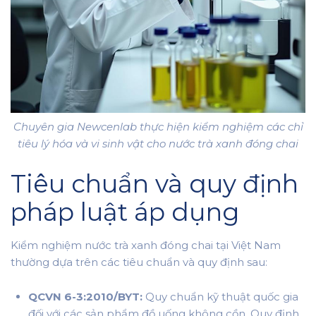
Chuyên gia Newcenlab thực hiện kiểm nghiệm các chỉ
tiêu lý hóa và vi sinh vật cho nước trà xanh đóng chai
Tiêu chuẩn và quy định
pháp luật áp dụng
Kiểm nghiệm nước trà xanh đóng chai tại Việt Nam
thường dựa trên các tiêu chuẩn và quy định sau:
QCVN 6-3:2010/BYT:
Quy chuẩn kỹ thuật quốc gia
đối với các sản phẩm đồ uống không cồn. Quy định