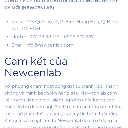
CÔNG TY CP DỊCH VỤ KHOA HỌC CÔNG NGHỆ THẾ
KỶ MỚI (NEWCENLAB)
Trụ sở: 275 Quốc lộ 1A, P. Bình Hưng Hòa, Q. Bình
Tân, TP. HCM
Hotline: 076 98 98 139 – 0908 867 287
Email: info@newcenlab.com
Cam kết của
Newcenlab
Với phương châm hoạt động đặt sự chính xác, nhanh
chóng và minh bạch lên hàng đầu, Newcenlab cam
kết mang đến dịch vụ kiểm nghiệm chất lượng cao
nhất, hỗ trợ doanh nghiệp đảm bảo an toàn sản phẩm,
tuân thủ pháp luật và nâng cao uy tín trên thị trường.
Kết quả kiểm nghiệm từ Newcenlab là cơ sở đáng tin
cậy giúp quý vị đưa ra những quyết định quan trọng về