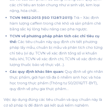
các chỉ tiêu an toàn chung như vi sinh vật, kim loại
nặng, hóa chất…
TCVN 9852:2013 (ISO 11287:2011):
Trà – Xác định
hàm lượng caffein trong chè khô và sản phẩm chè
bằng sắc ký lỏng hiệu năng cao pha ngược.
TCVN về phương pháp phân tích các chỉ tiêu cụ
thể:
Các tiêu chuẩn này quy định chi tiết phương
pháp lấy mẫu, chuẩn bị mẫu và phân tích cho từng
chỉ tiêu (ví dụ: TCVN về xác định tổng số vi khuẩn
hiếu khí, TCVN về xác định chì, TCVN về xác định dư
lượng thuốc bảo vệ thực vật…).
Các quy định khác liên quan:
Quy định về ghi nhãn
thực phẩm, giới hạn tối đa ô nhiễm sinh học và hóa
học trong thực phẩm (Thông tư 50/2016/TT-BYT),
quy định về phụ gia thực phẩm…
Việc áp dụng đúng các tiêu chuẩn và quy chuẩn này là
cơ sở pháp lý để đánh giá kết quả kiểm nghiệm.