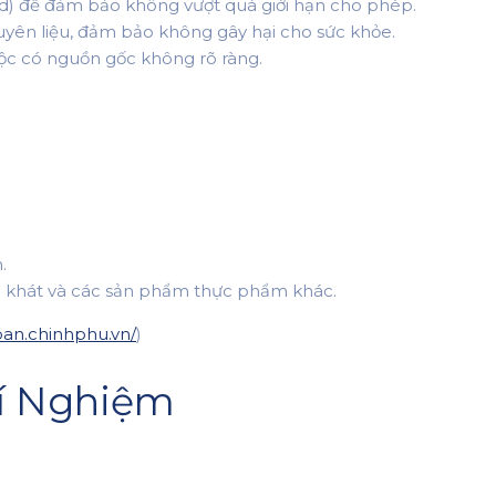
(Cd) để đảm bảo không vượt quá giới hạn cho phép.
uyên liệu, đảm bảo không gây hại cho sức khỏe.
mộc có nguồn gốc không rõ ràng.
.
ải khát và các sản phẩm thực phẩm khác.
ban.chinhphu.vn/
)
hí Nghiệm