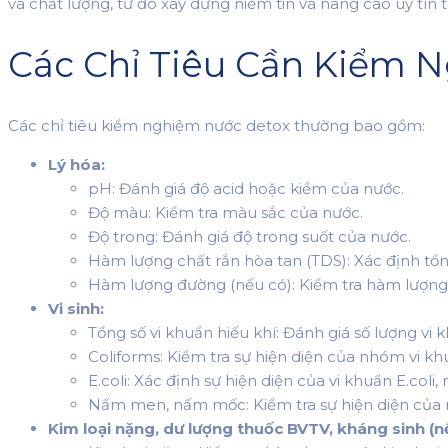
và chất lượng, từ đó xây dựng niềm tin và nâng cao uy tín 
Các Chỉ Tiêu Cần Kiểm 
Các chỉ tiêu kiểm nghiệm nước detox thường bao gồm:
Lý hóa:
pH: Đánh giá độ acid hoặc kiềm của nước.
Độ màu: Kiểm tra màu sắc của nước.
Độ trong: Đánh giá độ trong suốt của nước.
Hàm lượng chất rắn hòa tan (TDS): Xác định tổ
Hàm lượng đường (nếu có): Kiểm tra hàm lượn
Vi sinh:
Tổng số vi khuẩn hiếu khí: Đánh giá số lượng vi 
Coliforms: Kiểm tra sự hiện diện của nhóm vi kh
E.coli: Xác định sự hiện diện của vi khuẩn E.coli
Nấm men, nấm mốc: Kiểm tra sự hiện diện của
Kim loại nặng, dư lượng thuốc BVTV, kháng sinh (nế