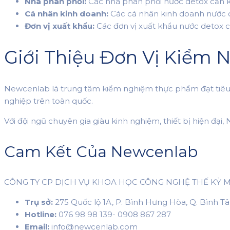
Nhà phân phối:
Các nhà phân phối nước detox cần k
Cá nhân kinh doanh:
Các cá nhân kinh doanh nước 
Đơn vị xuất khẩu:
Các đơn vị xuất khẩu nước detox 
Giới Thiệu Đơn Vị Kiểm
Newcenlab là trung tâm kiểm nghiệm thực phẩm đạt tiêu
nghiệp trên toàn quốc.
Với đội ngũ chuyên gia giàu kinh nghiệm, thiết bị hiện 
Cam Kết Của Newcenlab
CÔNG TY CP DỊCH VỤ KHOA HỌC CÔNG NGHỆ THẾ KỶ 
Trụ sở:
275 Quốc lộ 1A, P. Bình Hưng Hòa, Q. Bình T
Hotline:
076 98 98 139- 0908 867 287
Email:
info@newcenlab.com