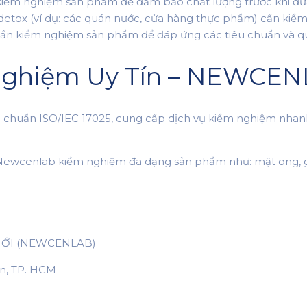
iểm nghiệm sản phẩm để đảm bảo chất lượng trước khi đưa 
detox (ví dụ: các quán nước, cửa hàng thực phẩm) cần ki
cần kiểm nghiệm sản phẩm để đáp ứng các tiêu chuẩn và q
 Nghiệm Uy Tín – NEWCE
 chuẩn ISO/IEC 17025, cung cấp dịch vụ kiểm nghiệm nhan
đại, Newcenlab kiểm nghiệm đa dạng sản phẩm như: mật ong,
MỚI (NEWCENLAB)
ân, TP. HCM