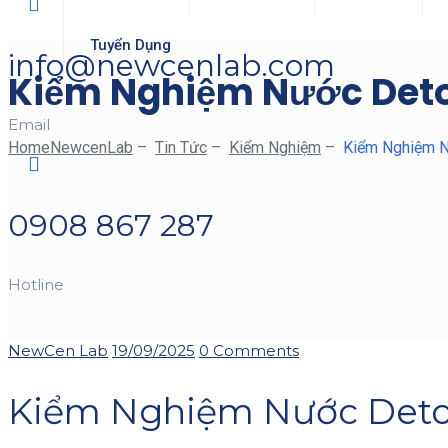
Tuyển Dụng
info@newcenlab.com
Kiểm Nghiệm Nước Deto
Email
Home
NewcenLab
–
Tin Tức
–
Kiểm Nghiệm
–
Kiểm Nghiệm N
0908 867 287
Hotline
Author
Posted
NewCen Lab
19/09/2025
0 Comments
on
Kiểm Nghiệm Nước Detox