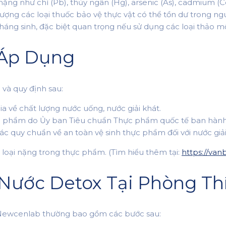
 nặng như chì (Pb), thủy ngân (Hg), arsenic (As), cadmium 
ượng các loại thuốc bảo vệ thực vật có thể tồn dư trong ng
 kháng sinh, đặc biệt quan trọng nếu sử dụng các loại thảo 
 Áp Dụng
và quy định sau:
a về chất lượng nước uống, nước giải khát.
ực phẩm do Ủy ban Tiêu chuẩn Thực phẩm quốc tế ban hành
c quy chuẩn về an toàn vệ sinh thực phẩm đối với nước gi
 loại nặng trong thực phẩm. (Tìm hiểu thêm tại:
https://van
Nước Detox Tại Phòng T
 Newcenlab thường bao gồm các bước sau: