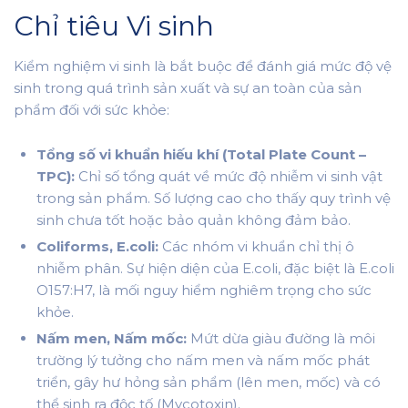
Chỉ tiêu Vi sinh
Kiểm nghiệm vi sinh là bắt buộc để đánh giá mức độ vệ
sinh trong quá trình sản xuất và sự an toàn của sản
phẩm đối với sức khỏe:
Tổng số vi khuẩn hiếu khí (Total Plate Count –
TPC):
Chỉ số tổng quát về mức độ nhiễm vi sinh vật
trong sản phẩm. Số lượng cao cho thấy quy trình vệ
sinh chưa tốt hoặc bảo quản không đảm bảo.
Coliforms, E.coli:
Các nhóm vi khuẩn chỉ thị ô
nhiễm phân. Sự hiện diện của E.coli, đặc biệt là E.coli
O157:H7, là mối nguy hiểm nghiêm trọng cho sức
khỏe.
Nấm men, Nấm mốc:
Mứt dừa giàu đường là môi
trường lý tưởng cho nấm men và nấm mốc phát
triển, gây hư hỏng sản phẩm (lên men, mốc) và có
thể sinh ra độc tố (Mycotoxin).