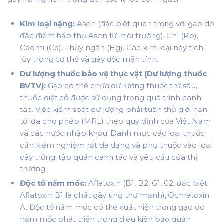
Kim loại nặng:
Asen (đặc biệt quan trọng với gạo do
đặc điểm hấp thụ Asen từ môi trường), Chì (Pb),
Cadmi (Cd), Thủy ngân (Hg). Các kim loại này tích
lũy trong cơ thể và gây độc mãn tính.
Dư lượng thuốc bảo vệ thực vật (Dư lượng thuốc
BVTV):
Gạo có thể chứa dư lượng thuốc trừ sâu,
thuốc diệt cỏ được sử dụng trong quá trình canh
tác. Việc kiểm soát dư lượng phải tuân thủ giới hạn
tối đa cho phép (MRL) theo quy định của Việt Nam
và các nước nhập khẩu. Danh mục các loại thuốc
cần kiểm nghiệm rất đa dạng và phụ thuộc vào loại
cây trồng, tập quán canh tác và yêu cầu của thị
trường.
Độc tố nấm mốc:
Aflatoxin (B1, B2, G1, G2, đặc biệt
Aflatoxin B1 là chất gây ung thư mạnh), Ochratoxin
A. Độc tố nấm mốc có thể xuất hiện trong gạo do
nấm mốc phát triển trong điều kiện bảo quản