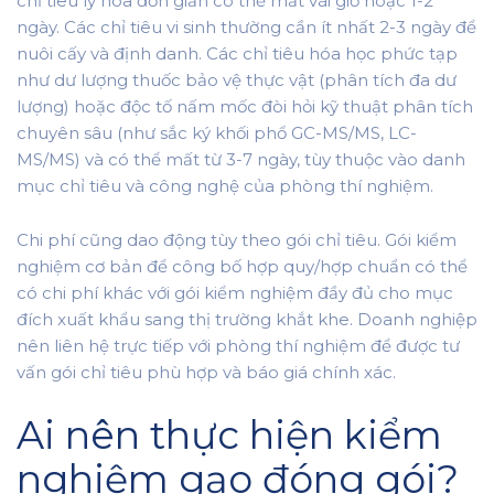
chỉ tiêu lý hóa đơn giản có thể mất vài giờ hoặc 1-2
ngày. Các chỉ tiêu vi sinh thường cần ít nhất 2-3 ngày để
nuôi cấy và định danh. Các chỉ tiêu hóa học phức tạp
như dư lượng thuốc bảo vệ thực vật (phân tích đa dư
lượng) hoặc độc tố nấm mốc đòi hỏi kỹ thuật phân tích
chuyên sâu (như sắc ký khối phổ GC-MS/MS, LC-
MS/MS) và có thể mất từ 3-7 ngày, tùy thuộc vào danh
mục chỉ tiêu và công nghệ của phòng thí nghiệm.
Chi phí cũng dao động tùy theo gói chỉ tiêu. Gói kiểm
nghiệm cơ bản để công bố hợp quy/hợp chuẩn có thể
có chi phí khác với gói kiểm nghiệm đầy đủ cho mục
đích xuất khẩu sang thị trường khắt khe. Doanh nghiệp
nên liên hệ trực tiếp với phòng thí nghiệm để được tư
vấn gói chỉ tiêu phù hợp và báo giá chính xác.
Ai nên thực hiện kiểm
nghiệm gạo đóng gói?