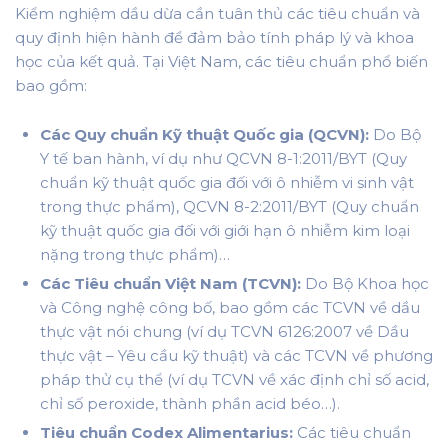
Kiểm nghiệm dầu dừa cần tuân thủ các tiêu chuẩn và
quy định hiện hành để đảm bảo tính pháp lý và khoa
học của kết quả. Tại Việt Nam, các tiêu chuẩn phổ biến
bao gồm:
Các Quy chuẩn Kỹ thuật Quốc gia (QCVN):
Do Bộ
Y tế ban hành, ví dụ như QCVN 8-1:2011/BYT (Quy
chuẩn kỹ thuật quốc gia đối với ô nhiễm vi sinh vật
trong thực phẩm), QCVN 8-2:2011/BYT (Quy chuẩn
kỹ thuật quốc gia đối với giới hạn ô nhiễm kim loại
nặng trong thực phẩm)…
Các Tiêu chuẩn Việt Nam (TCVN):
Do Bộ Khoa học
và Công nghệ công bố, bao gồm các TCVN về dầu
thực vật nói chung (ví dụ TCVN 6126:2007 về Dầu
thực vật – Yêu cầu kỹ thuật) và các TCVN về phương
pháp thử cụ thể (ví dụ TCVN về xác định chỉ số acid,
chỉ số peroxide, thành phần acid béo…).
Tiêu chuẩn Codex Alimentarius:
Các tiêu chuẩn