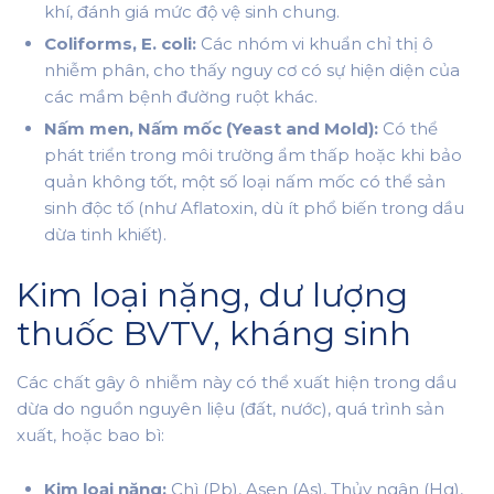
khí, đánh giá mức độ vệ sinh chung.
Coliforms, E. coli:
Các nhóm vi khuẩn chỉ thị ô
nhiễm phân, cho thấy nguy cơ có sự hiện diện của
các mầm bệnh đường ruột khác.
Nấm men, Nấm mốc (Yeast and Mold):
Có thể
phát triển trong môi trường ẩm thấp hoặc khi bảo
quản không tốt, một số loại nấm mốc có thể sản
sinh độc tố (như Aflatoxin, dù ít phổ biến trong dầu
dừa tinh khiết).
Kim loại nặng, dư lượng
thuốc BVTV, kháng sinh
Các chất gây ô nhiễm này có thể xuất hiện trong dầu
dừa do nguồn nguyên liệu (đất, nước), quá trình sản
xuất, hoặc bao bì:
Kim loại nặng:
Chì (Pb), Asen (As), Thủy ngân (Hg),