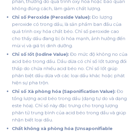
phân, thường do quá trình oxy hóa hoặc bảo quản
không đúng cách, làm giảm chất lượng.
Chỉ số Peroxide (Peroxide Value):
Đo lượng
peroxide có trong dầu, là sản phẩm ban đầu của
quá trình oxy hóa chất béo. Chỉ số peroxide cao
cho thấy dầu đang bị ôi hóa mạnh, ảnh hưởng đến
mùi vị và giá trị dinh dưỡng.
Chỉ số Iốt (Iodine Value):
Đo mức độ không no của
acid béo trong dầu. Dầu dừa có chỉ số Iốt tương đối
thấp do chứa nhiều acid béo no. Chỉ số Iốt giúp
phân biệt dầu dừa với các loại dầu khác hoặc phát
hiện sự pha trộn.
Chỉ số Xà phòng hóa (Saponification Value):
Đo
tổng lượng acid béo trong dầu (dạng tự do và dạng
este hóa). Chỉ số này đặc trưng cho trọng lượng
phân tử trung bình của acid béo trong dầu và giúp
nhận biết loại dầu.
Chất không xà phòng hóa (Unsaponifiable