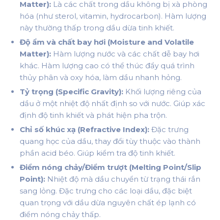
Matter):
Là các chất trong dầu không bị xà phòng
hóa (như sterol, vitamin, hydrocarbon). Hàm lượng
này thường thấp trong dầu dừa tinh khiết.
Độ ẩm và chất bay hơi (Moisture and Volatile
Matter):
Hàm lượng nước và các chất dễ bay hơi
khác. Hàm lượng cao có thể thúc đẩy quá trình
thủy phân và oxy hóa, làm dầu nhanh hỏng.
Tỷ trọng (Specific Gravity):
Khối lượng riêng của
dầu ở một nhiệt độ nhất định so với nước. Giúp xác
định độ tinh khiết và phát hiện pha trộn.
Chỉ số khúc xạ (Refractive Index):
Đặc trưng
quang học của dầu, thay đổi tùy thuộc vào thành
phần acid béo. Giúp kiểm tra độ tinh khiết.
Điểm nóng chảy/Điểm trượt (Melting Point/Slip
Point):
Nhiệt độ mà dầu chuyển từ trạng thái rắn
sang lỏng. Đặc trưng cho các loại dầu, đặc biệt
quan trọng với dầu dừa nguyên chất ép lạnh có
điểm nóng chảy thấp.