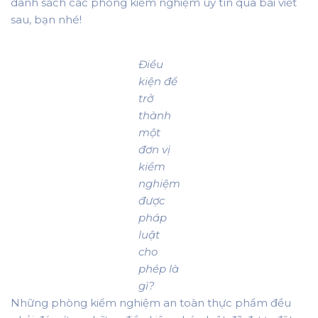
danh sách các phòng kiểm nghiệm uy tín qua bài viết
sau, bạn nhé!
Điều
kiện để
trở
thành
một
đơn vị
kiểm
nghiệm
được
pháp
luật
cho
phép là
gì?
Những phòng kiểm nghiệm an toàn thực phẩm đều