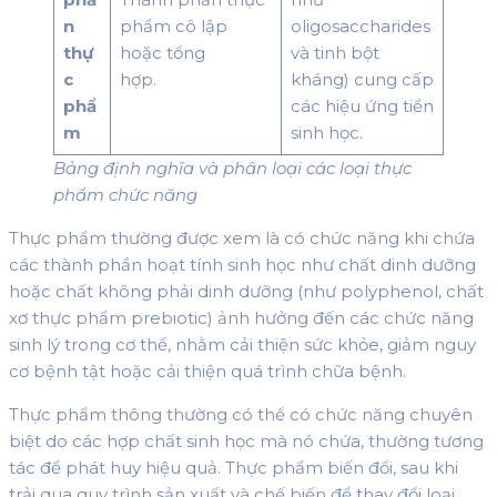
n
phẩm cô lập
oligosaccharides
thự
hoặc tổng
và tinh bột
c
hợp.
kháng) cung cấp
phẩ
các hiệu ứng tiền
m
sinh học.
Bảng định nghĩa và phân loại các loại thực
phẩm chức năng
Thực phẩm thường được xem là có chức năng khi chứa
các thành phần hoạt tính sinh học như chất dinh dưỡng
hoặc chất không phải dinh dưỡng (như polyphenol, chất
xơ thực phẩm prebiotic) ảnh hưởng đến các chức năng
sinh lý trong cơ thể, nhằm cải thiện sức khỏe, giảm nguy
cơ bệnh tật hoặc cải thiện quá trình chữa bệnh.
Thực phẩm thông thường có thể có chức năng chuyên
biệt do các hợp chất sinh học mà nó chứa, thường tương
tác để phát huy hiệu quả. Thực phẩm biến đổi, sau khi
trải qua quy trình sản xuất và chế biến để thay đổi loại,