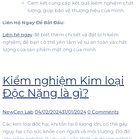
Cam kết cung cấp kết quả kiểm nghiệm chất
lượng, giúp bảo vệ thương hiệu của mình.
Liên Hệ Ngay Để Bắt Đầu:
Liên hệ ngay
để biết thêm chi tiết và đặt lịch kiểm
nghiệm, để bạn có thể yên tâm về sự an toàn và chất
lượng của sản phẩm mật ong của mình.
Kiểm nghiệm Kim loại
Độc Nặng là gì?
Author
Posted
NewCen Lab
04/02/2024
31/01/2024
0 Comments
on
Các kim loại độc hại, khi tồn tại ở lượng lớn, có thể gây
nguy hại cho sức khỏe con người và môi trường. Do đó
việc kiểm nghiệm là yêu cầu cần thiết với doanh nghiệp.