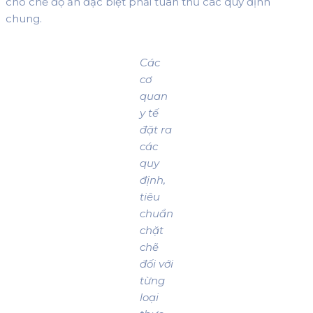
cho chế độ ăn đặc biệt phải tuân thủ các quy định
chung.
Các
cơ
quan
y tế
đặt ra
các
quy
định,
tiêu
chuẩn
chặt
chẽ
đối với
từng
loại