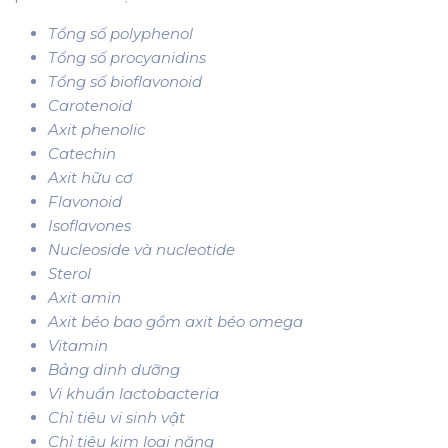
Tổng số polyphenol
Tổng số procyanidins
Tổng số bioflavonoid
Carotenoid
Axit phenolic
Catechin
Axit hữu cơ
Flavonoid
Isoflavones
Nucleoside và nucleotide
Sterol
Axit amin
Axit béo bao gồm axit béo omega
Vitamin
Bảng dinh dưỡng
Vi khuẩn lactobacteria
Chỉ tiêu vi sinh vật
Chỉ tiêu kim loại nặng