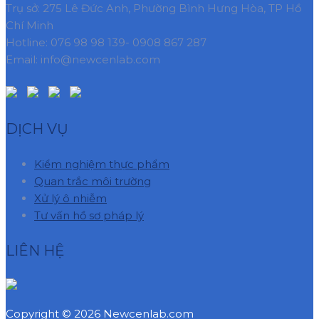
Trụ sở: 275 Lê Đức Anh, Phường Bình Hưng Hòa, TP Hồ
Chí Minh
Hotline: 076 98 98 139- 0908 867 287
Email: info@newcenlab.com
DỊCH VỤ
Kiểm nghiệm thực phẩm
Quan trắc môi trường
Xử lý ô nhiễm
Tư vấn hồ sơ pháp lý
LIÊN HỆ
Copyright © 2026 Newcenlab.com