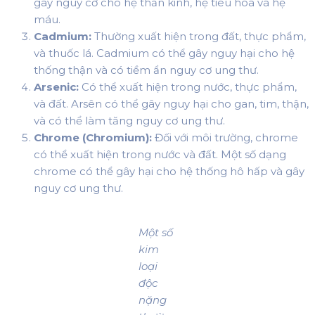
gây nguy cơ cho hệ thần kinh, hệ tiêu hóa và hệ
máu.
Cadmium:
Thường xuất hiện trong đất, thực phẩm,
và thuốc lá. Cadmium có thể gây nguy hại cho hệ
thống thận và có tiềm ẩn nguy cơ ung thư.
Arsenic:
Có thể xuất hiện trong nước, thực phẩm,
và đất. Arsên có thể gây nguy hại cho gan, tim, thận,
và có thể làm tăng nguy cơ ung thư.
Chrome (Chromium):
Đối với môi trường, chrome
có thể xuất hiện trong nước và đất. Một số dạng
chrome có thể gây hại cho hệ thống hô hấp và gây
nguy cơ ung thư.
Một số
kim
loại
độc
nặng