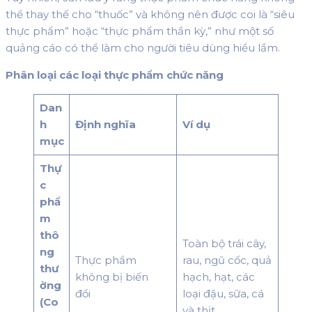
thể thay thế cho “thuốc” và không nên được coi là “siêu
thực phẩm” hoặc “thực phẩm thần kỳ,” như một số
quảng cáo có thể làm cho người tiêu dùng hiểu lầm.
Phân loại các loại thực phẩm chức năng
Dan
h
Định nghĩa
Ví dụ
mục
Thự
c
phẩ
m
thô
Toàn bộ trái cây,
ng
Thực phẩm
rau, ngũ cốc, quả
thư
không bị biến
hạch, hạt, các
ờng
đổi
loại đậu, sữa, cá
(Co
và thịt.