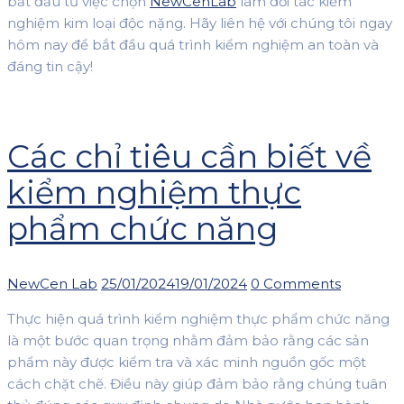
bắt đầu từ việc chọn
NewCenLab
làm đối tác kiểm
nghiệm kim loại độc nặng. Hãy liên hệ với chúng tôi ngay
hôm nay để bắt đầu quá trình kiểm nghiệm an toàn và
đáng tin cậy!
Các chỉ tiêu cần biết về
kiểm nghiệm thực
phẩm chức năng
Author
Posted
NewCen Lab
25/01/2024
19/01/2024
0 Comments
on
Thực hiện quá trình kiểm nghiệm thực phẩm chức năng
là một bước quan trọng nhằm đảm bảo rằng các sản
phẩm này được kiểm tra và xác minh nguồn gốc một
cách chặt chẽ. Điều này giúp đảm bảo rằng chúng tuân