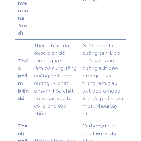
nve
ntio
nal
foo
d)
Thực phẩm đã
Nước cam tăng
được biến đổi
cường canxi, bơ
Thự
thông qua việc
thực vật tăng
c
làm bổ sung, tăng
cường axit béo
phẩ
cường chất dinh
omega-3 và
m
dưỡng , vi chất,
trứng làm giàu
biến
enzym, hóa chất
axit béo omega-
đổi
hoặc các yếu tố
3, thực phẩm lên
có lợi cho sức
men, khoai tây
khỏe.
tím.
Thà
Carbohydrate
nh
khó tiêu (ví dụ
phầ
Thành phần thực
như