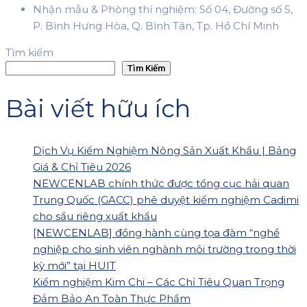
Nhận mẫu & Phòng thí nghiệm: Số 04, Đường số 5,
P. Bình Hưng Hòa, Q. Bình Tân, Tp. Hồ Chí Minh
Tìm kiếm
Tìm Kiếm
Bài viết hữu ích
Dịch Vụ Kiểm Nghiệm Nông Sản Xuất Khẩu | Bảng
Giá & Chỉ Tiêu 2026
NEWCENLAB chính thức được tổng cục hải quan
Trung Quốc (GACC) phê duyệt kiểm nghiệm Cadimi
cho sầu riêng xuất khẩu
[NEWCENLAB] đồng hành cùng tọa đàm “nghề
nghiệp cho sinh viên nghành môi trường trong thời
kỳ mới” tại HUIT
Kiểm nghiệm Kim Chi – Các Chỉ Tiêu Quan Trọng
Đảm Bảo An Toàn Thực Phẩm