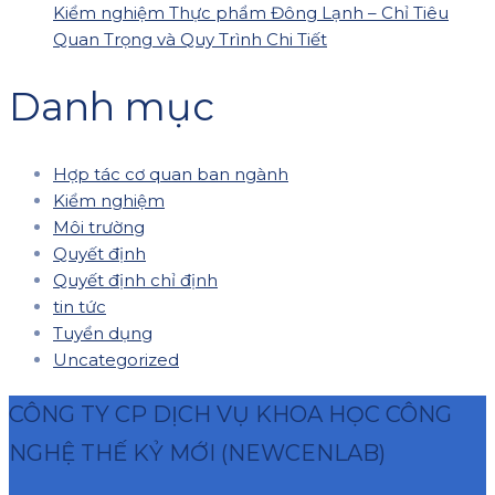
Kiểm nghiệm Thực phẩm Đông Lạnh – Chỉ Tiêu
Quan Trọng và Quy Trình Chi Tiết
Danh mục
Hợp tác cơ quan ban ngành
Kiểm nghiệm
Môi trường
Quyết định
Quyết định chỉ định
tin tức
Tuyển dụng
Uncategorized
CÔNG TY CP DỊCH VỤ KHOA HỌC CÔNG
NGHỆ THẾ KỶ MỚI (NEWCENLAB)