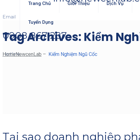
Trang Chủ
Giới Thiệu
Dịch Vụ
Email
Tuyển Dụng
Tag Archives:
Kiểm Ngh
0908 867 287
Hotline
Home
NewcenLab
–
Kiểm Nghiệm Ngũ Cốc
Tại sao doanh nghiệp p