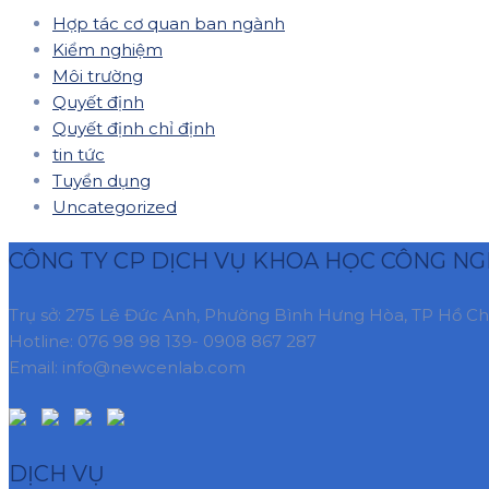
Hợp tác cơ quan ban ngành
Kiểm nghiệm
Môi trường
Quyết định
Quyết định chỉ định
tin tức
Tuyển dụng
Uncategorized
CÔNG TY CP DỊCH VỤ KHOA HỌC CÔNG NG
Trụ sở: 275 Lê Đức Anh, Phường Bình Hưng Hòa, TP Hồ Ch
Hotline: 076 98 98 139- 0908 867 287
Email: info@newcenlab.com
DỊCH VỤ