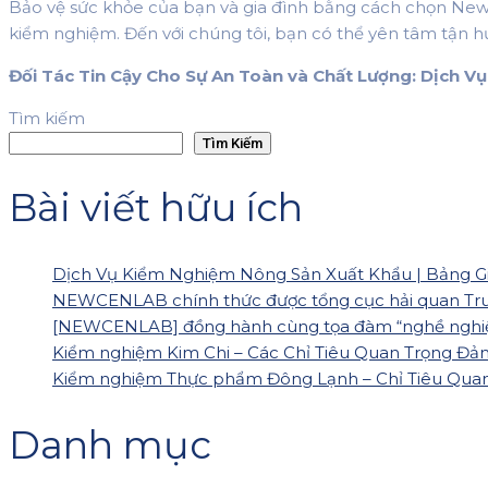
Bảo vệ sức khỏe của bạn và gia đình bằng cách chọn NewC
kiểm nghiệm. Đến với chúng tôi, bạn có thể yên tâm tận h
Đối Tác Tin Cậy Cho Sự An Toàn và Chất Lượng: Dịch 
Tìm kiếm
Tìm Kiếm
Bài viết hữu ích
Dịch Vụ Kiểm Nghiệm Nông Sản Xuất Khẩu | Bảng Gi
NEWCENLAB chính thức được tổng cục hải quan Tru
[NEWCENLAB] đồng hành cùng tọa đàm “nghề nghiệp c
Kiểm nghiệm Kim Chi – Các Chỉ Tiêu Quan Trọng Đ
Kiểm nghiệm Thực phẩm Đông Lạnh – Chỉ Tiêu Quan T
Danh mục