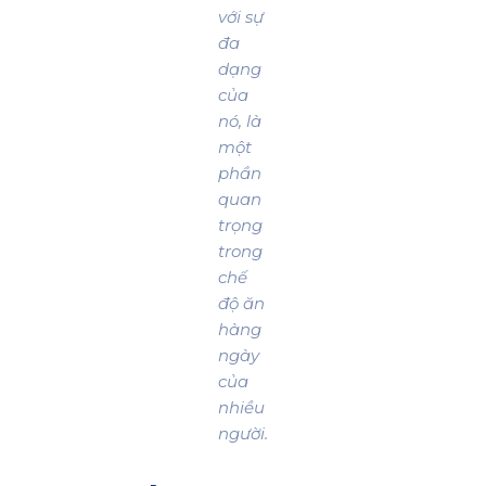
với sự
đa
dạng
của
nó, là
một
phần
quan
trọng
trong
chế
độ ăn
hàng
ngày
của
nhiều
người.