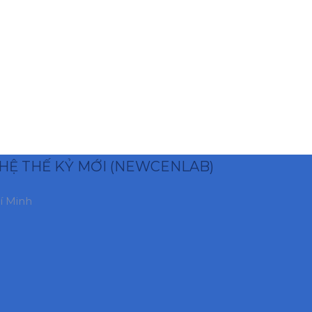
HỆ THẾ KỶ MỚI (NEWCENLAB)
í Minh