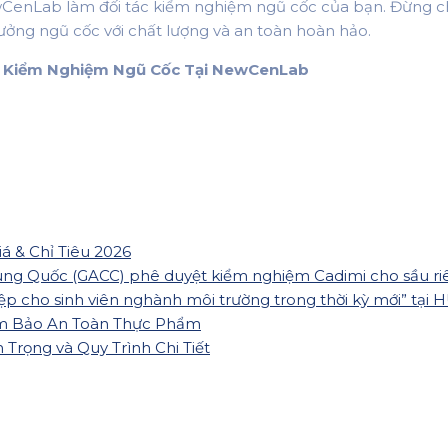
enLab làm đối tác kiểm nghiệm ngũ cốc của bạn. Đừng chần
ưởng ngũ cốc với chất lượng và an toàn hoàn hảo.
Vụ Kiểm Nghiệm Ngũ Cốc Tại NewCenLab
á & Chỉ Tiêu 2026
ng Quốc (GACC) phê duyệt kiểm nghiệm Cadimi cho sầu ri
ho sinh viên nghành môi trường trong thời kỳ mới” tại 
ảm Bảo An Toàn Thực Phẩm
rọng và Quy Trình Chi Tiết