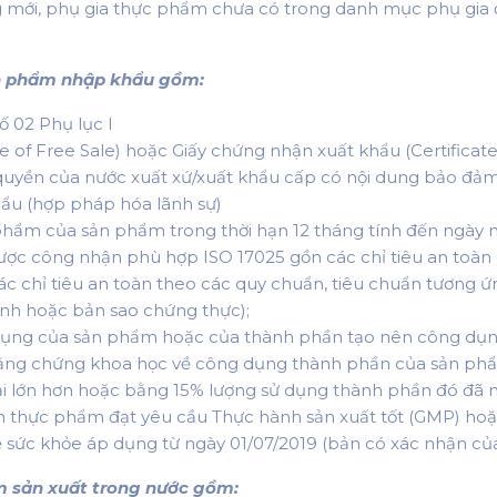
 mới, phụ gia thực phẩm chưa có trong danh mục phụ gia
ản phẩm nhập khẩu gồm:
 02 Phụ lục I
e of Free Sale) hoặc Giấy chứng nhận xuất khẩu (Certificat
 quyền của nước xuất xứ/xuất khẩu cấp có nội dung bảo đả
khẩu (hợp pháp hóa lãnh sự)
phẩm của sản phẩm trong thời hạn 12 tháng tính đến ngày
ợc công nhận phù hợp ISO 17025 gồn các chỉ tiêu an toàn 
các chỉ tiêu an toàn theo các quy chuẩn, tiêu chuẩn tương 
ính hoặc bản sao chứng thực);
ng của sản phẩm hoặc của thành phần tạo nên công dụng
 bằng chứng khoa học về công dụng thành phần của sản phẩ
 lớn hơn hoặc bằng 15% lượng sử dụng thành phần đó đã nêu
oàn thực phẩm đạt yêu cầu Thực hành sản xuất tốt (GMP) h
ức khỏe áp dụng từ ngày 01/07/2019 (bản có xác nhận của 
m sản xuất trong nước gồm: